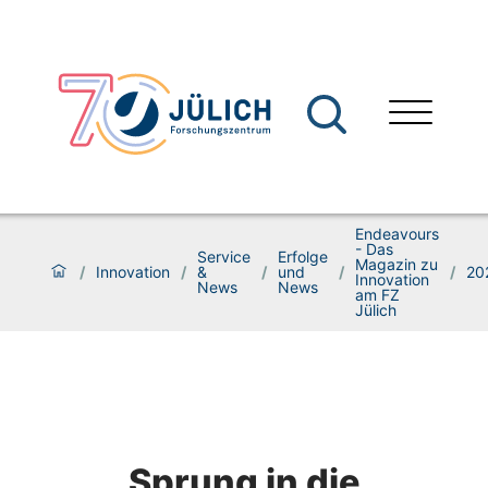
Endeavours
- Das
Service
Erfolge
Magazin zu
/
Innovation
/
&
/
und
/
/
20
Innovation
News
News
am FZ
Jülich
Sprung in die