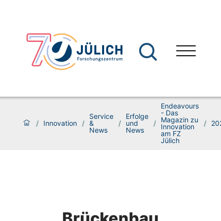
Endeavours
- Das
Service
Erfolge
Magazin zu
/
Innovation
/
&
/
und
/
/
20
Innovation
News
News
am FZ
Jülich
Brückenbau